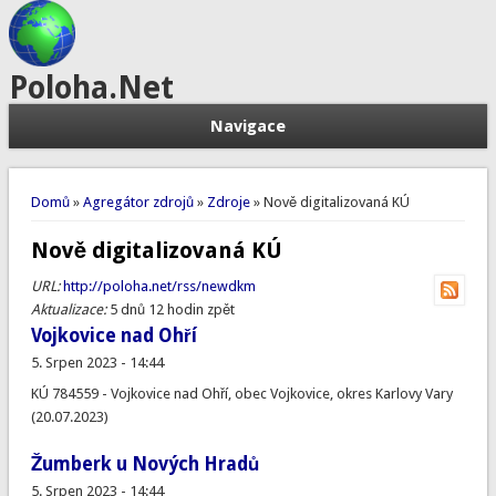
Poloha.Net
Navigace
Jste zde
Domů
»
Agregátor zdrojů
»
Zdroje
» Nově digitalizovaná KÚ
Nově digitalizovaná KÚ
URL:
http://poloha.net/rss/newdkm
Aktualizace:
5 dnů 12 hodin zpět
Vojkovice nad Ohří
5. Srpen 2023 - 14:44
KÚ 784559 - Vojkovice nad Ohří, obec Vojkovice, okres Karlovy Vary
(20.07.2023)
Žumberk u Nových Hradů
5. Srpen 2023 - 14:44