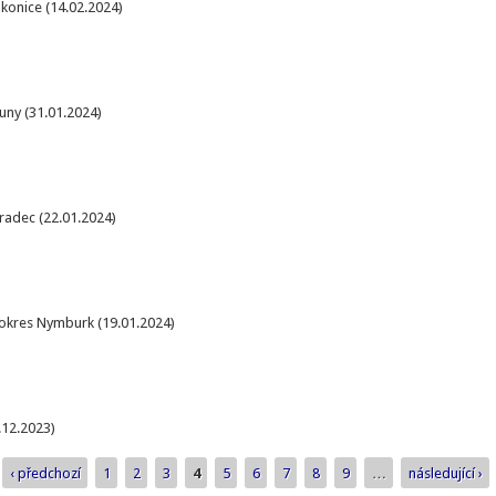
akonice (14.02.2024)
uny (31.01.2024)
Hradec (22.01.2024)
okres Nymburk (19.01.2024)
.12.2023)
‹ předchozí
1
2
3
4
5
6
7
8
9
…
následující ›