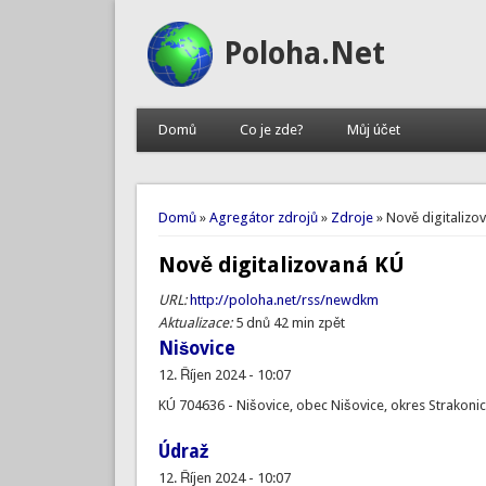
Poloha.Net
Domů
Co je zde?
Můj účet
Jste zde
Domů
»
Agregátor zdrojů
»
Zdroje
» Nově digitalizo
Nově digitalizovaná KÚ
URL:
http://poloha.net/rss/newdkm
Aktualizace:
5 dnů 42 min zpět
Nišovice
12. Říjen 2024 - 10:07
KÚ 704636 - Nišovice, obec Nišovice, okres Strakonic
Údraž
12. Říjen 2024 - 10:07