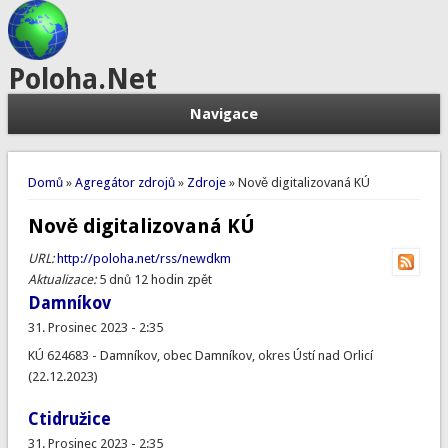
Poloha.Net
Navigace
Jste zde
Domů
»
Agregátor zdrojů
»
Zdroje
» Nově digitalizovaná KÚ
Nově digitalizovaná KÚ
URL:
http://poloha.net/rss/newdkm
Aktualizace:
5 dnů 12 hodin zpět
Damníkov
31. Prosinec 2023 - 2:35
KÚ 624683 - Damníkov, obec Damníkov, okres Ústí nad Orlicí
(22.12.2023)
Ctidružice
31. Prosinec 2023 - 2:35